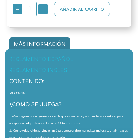
AÑADIR AL CARRITO
MÁS INFORMACIÓN
REGLAMENTO ESPAÑOL
REGLAMENTO INGLES
CONTENIDO:
50 X CARTAS
¿CÓMO SE JUEGA?
1.- Como genetista elige una sala en la que esconderte y aprovecha sus ventajas para
escapar del Adaptoide a lo largo de 12 tensos turnos
2.- Como Adaptoide adivina en qué sala se esconde el genetista, mejora tus habilidades
y deja trampas en las salas para atraparlo