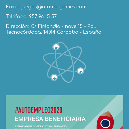
Email: juegos@atomo-games.com
Teléfono: 957 96 15 57
Dirección: C/ Finlandia - nave 15 - Pol.
Tecnocórdoba. 14014 Córdoba - España