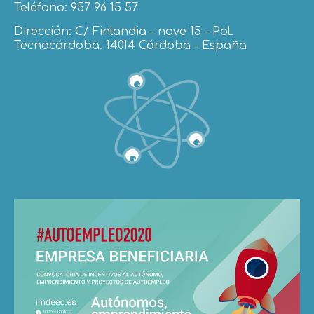
Teléfono: 957 96 15 57
Dirección: C/ Finlandia - nave 15 - Pol.
Tecnocórdoba. 14014 Córdoba - España