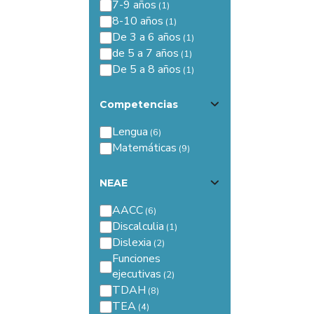
7-9 años
8-10 años
De 3 a 6 años
de 5 a 7 años
De 5 a 8 años
Competencias
Lengua
Matemáticas
NEAE
AACC
Discalculia
Dislexia
Funciones
ejecutivas
TDAH
TEA