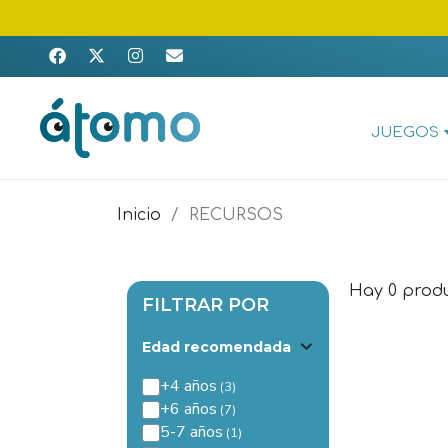
JUEGOS
Inicio
RECURSOS
Hay 0 produ
FILTRAR POR
Edad recomendada
+4 años
+6 años
5-7 años