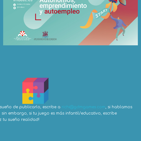
 sueño de publicarlo, escribe a
richi@gdmgames.com
, si hablamos
sin embargo, si tu juego es más infantil/educativo, escribe
 tu sueño realidad!