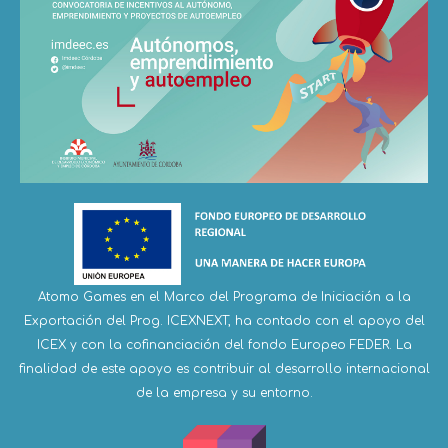
Atomo Games en el Marco del Programa de Iniciación a la
Exportación del Prog. ICEXNEXT, ha contado con el apoyo del
ICEX y con la cofinanciación del fondo Europeo FEDER. La
finalidad de este apoyo es contribuir al desarrollo internacional
de la empresa y su entorno.