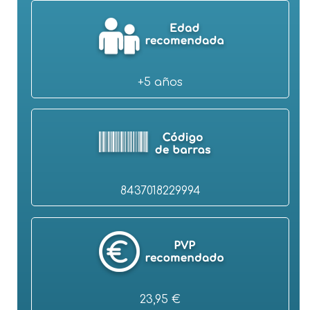
+5 años
8437018229994
23,95 €