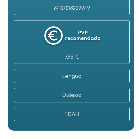
8437018229949
7,95 €
Lengua
Dislexia
TDAH