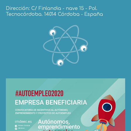
Dirección: C/ Finlandia - nave 15 - Pol.
Tecnocórdoba. 14014 Córdoba - España