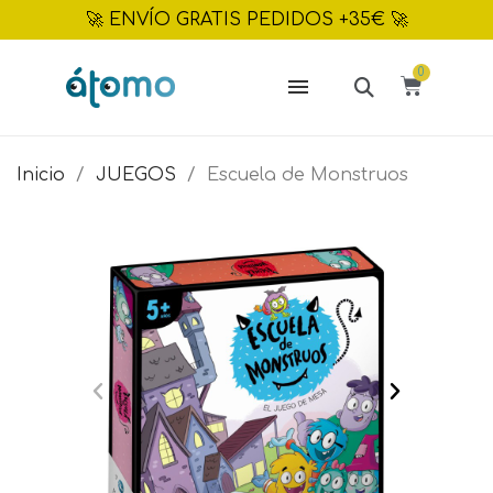
🚀 ENVÍO GRATIS PEDIDOS +35€ 🚀
Inicio
JUEGOS
Escuela de Monstruos