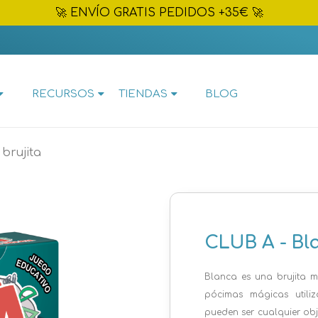
🚀 ENVÍO GRATIS PEDIDOS +35€ 🚀
RECURSOS
TIENDAS
BLOG
brujita
CLUB A - Bla
Blanca es una brujita m
pócimas mágicas utiliz
pueden ser cualquier o