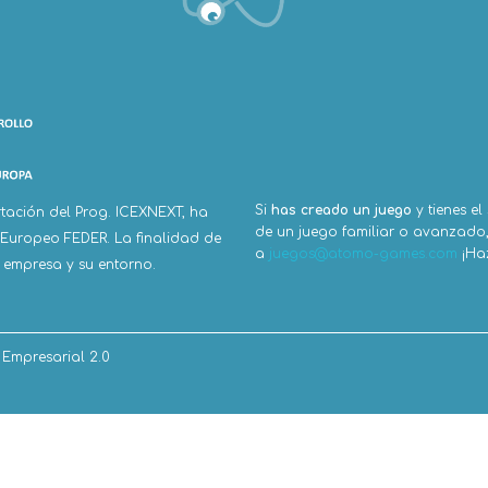
Si
has creado un juego
y tienes el
tación del Prog. ICEXNEXT, ha
de un juego familiar o avanzado, 
 Europeo FEDER. La finalidad de
a
juegos@atomo-games.com
¡Haz
a empresa y su entorno.
r Empresarial 2.0