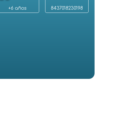
+6 años
8437018230198